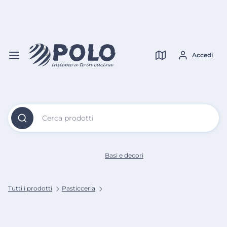
Vai al
Contenuto
Verifica copertura
Principale
Accedi
Cerca prodotti
Basi e decori
Tutti i prodotti
Pasticceria