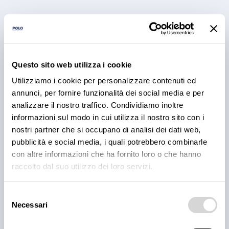
Questo sito web utilizza i cookie
PRODOTTI
Utilizziamo i cookie per personalizzare contenuti ed
Cantina Valle Isarco:
annunci, per fornire funzionalità dei social media e per
responsabilità e amore per il
analizzare il nostro traffico. Condividiamo inoltre
informazioni sul modo in cui utilizza il nostro sito con i
territorio
nostri partner che si occupano di analisi dei dati web,
Cantina Valle Isarco è sinonimo di eccellenza: i vini
pubblicità e social media, i quali potrebbero combinarle
bianchi di questa cantina sono tra i più ricercati
con altre informazioni che ha fornito loro o che hanno
dell'Alto Adige grazie all'altissima qualità delle uve e
raccolto dal suo utilizzo dei loro servizi.
alla lavorazione accurata e meticolosa.
30 lug 2026
Selezione
Necessari
del
consenso