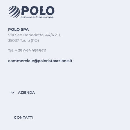
POLO SPA
Via San Benedetto, 44/A Z. I.
35037 Teolo (PD)
Tel. + 39 049 9998411
commerciale@poloristorazione.it
AZIENDA
CONTATTI