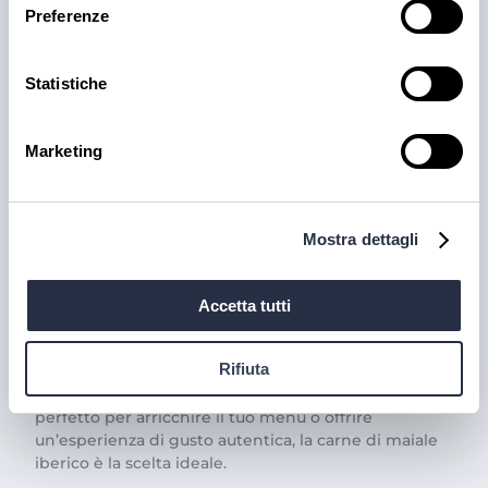
Preferenze
Statistiche
Marketing
PRODOTTI
Il trionfo del gusto con la
Mostra dettagli
Carne Iberica: le nostre
proposte
Accetta tutti
La carne iberica è una vera eccellenza gastronomica,
Rifiuta
famosa per il suo sapore unico e la sua qualità
superiore. Se sei alla ricerca di un prodotto pregiato,
perfetto per arricchire il tuo menù o offrire
un’esperienza di gusto autentica, la carne di maiale
iberico è la scelta ideale.