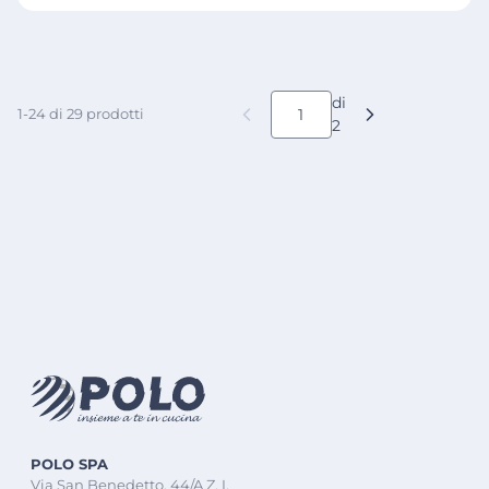
di
1-24 di 29 prodotti
2
POLO SPA
Via San Benedetto, 44/A Z. I.