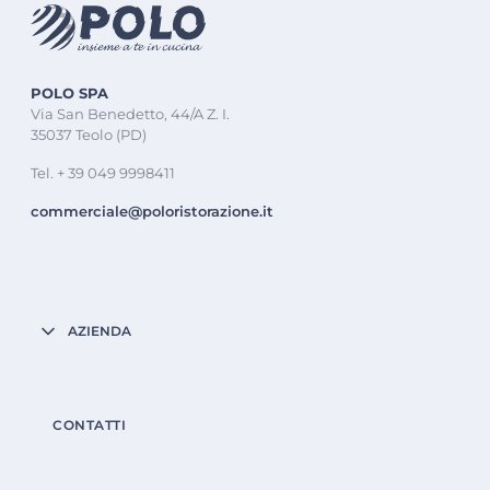
POLO SPA
Via San Benedetto, 44/A Z. I.
35037 Teolo (PD)
Tel. + 39 049 9998411
commerciale@poloristorazione.it
AZIENDA
CONTATTI