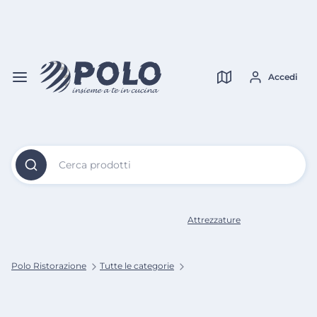
Vai al
Contenuto
Verifica copertura
Principale
Accedi
Cerca prodotti
Attrezzature
Polo Ristorazione
Tutte le categorie