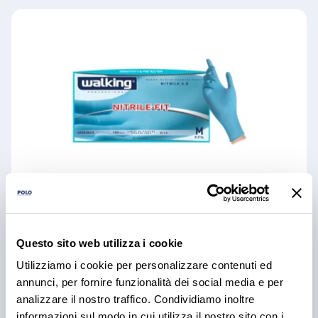
Guanti nitrile azzurri 100 pz/cf tg. l
Questo sito web utilizza i cookie
Utilizziamo i cookie per personalizzare contenuti ed
disponibile
annunci, per fornire funzionalità dei social media e per
analizzare il nostro traffico. Condividiamo inoltre
informazioni sul modo in cui utilizza il nostro sito con i