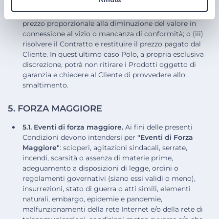
sostituzione dei Prodotti viziati o non conformi, senza
ingiustificato ritardo; o (ii) offrire una riduzione del
prezzo proporzionale alla diminuzione del valore in
connessione al vizio o mancanza di conformità; o (iii)
risolvere il Contratto e restituire il prezzo pagato dal
Cliente. In quest’ultimo caso Polo, a propria esclusiva
discrezione, potrà non ritirare i Prodotti oggetto di
garanzia e chiedere al Cliente di provvedere allo
smaltimento.
5. FORZA MAGGIORE
5.1. Eventi di forza maggiore.
Ai fini delle presenti
Condizioni devono intendersi per
"Eventi di Forza
Maggiore"
: scioperi, agitazioni sindacali, serrate,
incendi, scarsità o assenza di materie prime,
adeguamento a disposizioni di legge, ordini o
regolamenti governativi (siano essi validi o meno),
insurrezioni, stato di guerra o atti simili, elementi
naturali, embargo, epidemie e pandemie,
malfunzionamenti della rete Internet e/o della rete di