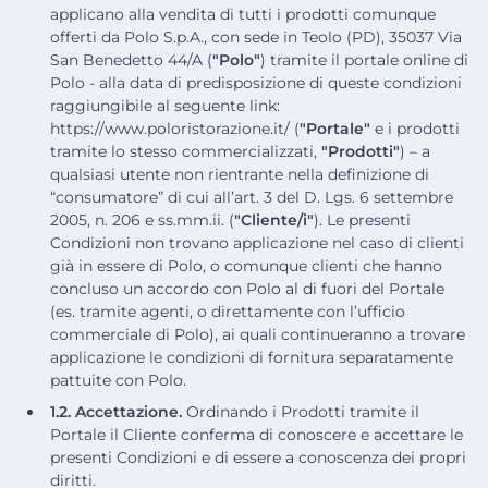
applicano alla vendita di tutti i prodotti comunque
offerti da Polo S.p.A., con sede in Teolo (PD), 35037 Via
San Benedetto 44/A (
"Polo"
) tramite il portale online di
Polo - alla data di predisposizione di queste condizioni
raggiungibile al seguente link:
https://www.poloristorazione.it/ (
"Portale"
e i prodotti
tramite lo stesso commercializzati,
"Prodotti"
) – a
qualsiasi utente non rientrante nella definizione di
“consumatore” di cui all’art. 3 del D. Lgs. 6 settembre
2005, n. 206 e ss.mm.ii. (
"Cliente/i"
). Le presenti
Condizioni non trovano applicazione nel caso di clienti
già in essere di Polo, o comunque clienti che hanno
concluso un accordo con Polo al di fuori del Portale
(es. tramite agenti, o direttamente con l’ufficio
commerciale di Polo), ai quali continueranno a trovare
applicazione le condizioni di fornitura separatamente
pattuite con Polo.
1.2. Accettazione.
Ordinando i Prodotti tramite il
Portale il Cliente conferma di conoscere e accettare le
presenti Condizioni e di essere a conoscenza dei propri
diritti.