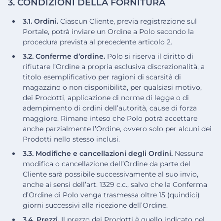
3. CONDIZIONI DELLA FORNITURA
3.1. Ordini.
Ciascun Cliente, previa registrazione sul
Portale, potrà inviare un Ordine a Polo secondo la
procedura prevista al precedente articolo 2.
3.2. Conferme d’ordine.
Polo si riserva il diritto di
rifiutare l’Ordine a propria esclusiva discrezionalità, a
titolo esemplificativo per ragioni di scarsità di
magazzino o non disponibilità, per qualsiasi motivo,
dei Prodotti, applicazione di norme di legge o di
adempimento di ordini dell’autorità, cause di forza
maggiore. Rimane inteso che Polo potrà accettare
anche parzialmente l’Ordine, ovvero solo per alcuni dei
Prodotti nello stesso inclusi.
3.3. Modifiche e cancellazioni degli Ordini.
Nessuna
modifica o cancellazione dell’Ordine da parte del
Cliente sarà possibile successivamente al suo invio,
anche ai sensi dell’art. 1329 c.c., salvo che la Conferma
d’Ordine di Polo venga trasmessa oltre 15 (quindici)
giorni successivi alla ricezione dell’Ordine.
3.4. Prezzi.
Il prezzo dei Prodotti è quello indicato nel