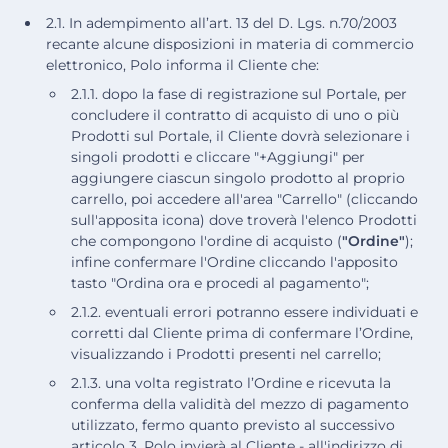
2.1. In adempimento all’art. 13 del D. Lgs. n.70/2003
recante alcune disposizioni in materia di commercio
elettronico, Polo informa il Cliente che:
2.1.1. dopo la fase di registrazione sul Portale, per
concludere il contratto di acquisto di uno o più
Prodotti sul Portale, il Cliente dovrà selezionare i
singoli prodotti e cliccare "+Aggiungi" per
aggiungere ciascun singolo prodotto al proprio
carrello, poi accedere all'area "Carrello" (cliccando
sull'apposita icona) dove troverà l'elenco Prodotti
che compongono l'ordine di acquisto (
"Ordine"
);
infine confermare l'Ordine cliccando l'apposito
tasto "Ordina ora e procedi al pagamento";
2.1.2. eventuali errori potranno essere individuati e
corretti dal Cliente prima di confermare l’Ordine,
visualizzando i Prodotti presenti nel carrello;
2.1.3. una volta registrato l’Ordine e ricevuta la
conferma della validità del mezzo di pagamento
utilizzato, fermo quanto previsto al successivo
articolo 3, Polo invierà al Cliente - all'indirizzo di