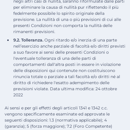
negli altri casi di nullità, saranno riformulate dalle parti
per eliminare la causa di nullità pur riflettendo il più
fedelmente possibile lo spirito originale della
previsione. La nullità di una o più previsioni di cui alle
presenti Condizioni non comporta la nullità delle
rimanenti previsioni.
9.2. Tolleranza.
Ogni ritardo e/o inerzia di una parte
nell’esercizio anche parziale di facoltà e/o diritti previsti
a suo favore ai sensi delle presenti Condizioni o
l'eventuale tolleranza di una delle parti di
comportamenti dall'altra posti in essere in violazione
delle disposizioni qui contenute non costituiscono
rinuncia totale o parziale a tali facoltà e/o diritti né al
diritto di richiedere l'esatto adempimento delle
previsioni violate. Data ultima modifica: 24 ottobre
2022
Ai sensi e per gli effetti degli articoli 1341 e 1342 c.c.
vengono specificamente esaminate ed approvate le
seguenti disposizioni: 1.3 (normativa applicabile); 4
(garanzia); 5 (forza maggiore); 7.2 (Foro Competente)