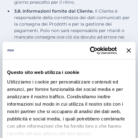
giorno prescelto per il ritiro.
3.8. Informazioni fornite dal Cliente.
Il Cliente è
responsabile della correttezza dei dati comunicati per
la consegna dei Prodotti e per la gestione dei
pagamenti. Polo non sarà responsabile per ritardi o
mancate consegne ove ciò sia dovuto ad errore nei
dati trasmessi dal Cliente. In questo caso, eventuali
nuovi tentativi di consegna potranno essere addebitati
al Cliente.
3.9. Caratteristiche dei Prodotti.
Ciascun prodotto è
accompagnato da una scheda tecnica che ne illustra le
Questo sito web utilizza i cookie
principali caratteristiche (
"Scheda Tecnica"
). Le
Utilizziamo i cookie per personalizzare contenuti ed
immagini dei Prodotti presenti sul Portale sono
annunci, per fornire funzionalità dei social media e per
generalmente fedeli ma è possibile che questi siano
analizzare il nostro traffico. Condividiamo inoltre
modificati nell’aspetto esteriore e che la foto online
non rifletta tali aggiornamenti. Eventuali immagini
informazioni sul modo in cui utilizza il nostro sito con i
che ritraggano i Prodotti associati a strumenti (es.
nostri partner che si occupano di analisi dei dati web,
stoviglie di vario genere) o ad altre pietanze hanno
pubblicità e social media, i quali potrebbero combinarle
valore meramente indicativo rispetto all’uso dei
con altre informazioni che ha fornito loro o che hanno
Prodotti, tali strumenti e/o pietanze non sono oggetto
raccolto dal suo utilizzo dei loro servizi.
della fornitura.