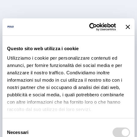
Questo sito web utilizza i cookie
Utilizziamo i cookie per personalizzare contenuti ed
RICETTE
annunci, per fornire funzionalità dei social media e per
BBQ Ribs: come preparare e
analizzare il nostro traffico. Condividiamo inoltre
informazioni sul modo in cui utilizza il nostro sito con i
cuocere le costine di maiale
nostri partner che si occupano di analisi dei dati web,
pubblicità e social media, i quali potrebbero combinarle
Scopri come preparare e cuocere le BBQ ribs per il
con altre informazioni che ha fornito loro o che hanno
tuo locale, dal rub alla cottura e confronta le
proposte fresche e precotte nel catalogo Polo.
raccolto dal suo utilizzo dei loro servizi.
3 ago 2026
Selezione
Necessari
del