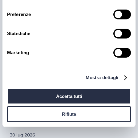
consenso
Preferenze
Statistiche
Marketing
PRODOTTI
Cantina Valle Isarco:
Mostra dettagli
responsabilità e amore per il
territorio
Accetta tutti
Cantina Valle Isarco è sinonimo di eccellenza: i vini
bianchi di questa cantina sono tra i più ricercati
Rifiuta
dell'Alto Adige grazie all'altissima qualità delle uve e
alla lavorazione accurata e meticolosa.
30 lug 2026