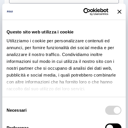
Cognome
*
Questo sito web utilizza i cookie
Email
*
Utilizziamo i cookie per personalizzare contenuti ed
annunci, per fornire funzionalità dei social media e per
analizzare il nostro traffico. Condividiamo inoltre
informazioni sul modo in cui utilizza il nostro sito con i
Numero Di Telefono
*
nostri partner che si occupano di analisi dei dati web,
pubblicità e social media, i quali potrebbero combinarle
con altre informazioni che ha fornito loro o che hanno
Provincia Di Residenza
*
raccolto dal suo utilizzo dei loro servizi.
Provincia di residenza
Selezione
Necessari
del
Messaggio
consenso
Preferenze