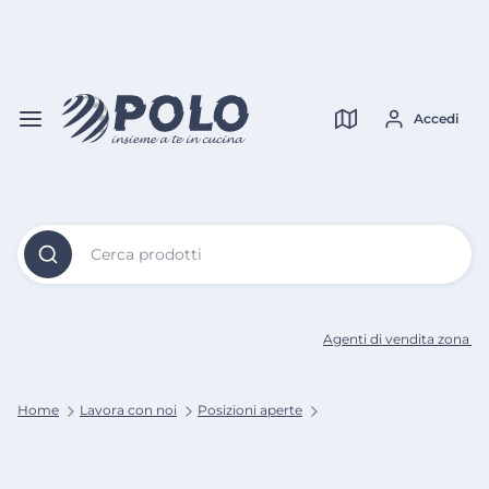
Vai al
Contenuto
Verifica copertura
Principale
Accedi
Cerca prodotti
Agenti di vendita zona p
Home
Lavora con noi
Posizioni aperte