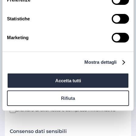
Statistiche
Allega File CV
*
Marketing
Scegli file
Clicca qui (o fai drag & drop) per caricare un file
.doc, .docx, .txt, .rtf, .pdf, .odt (Max 2Mb)
Mostra dettagli
Informativa privacy
Accetta tutti
Informativa ai sensi del Regolamento (UE) n. 679/2016
relativo alla protezione delle persone fisiche con riguardo
al trattamento dei dati personali, nonché alla libera
Rifiuta
circolazione di tali dati.
Dichiaro di aver letto e compreso l'informativa
Consenso dati sensibili