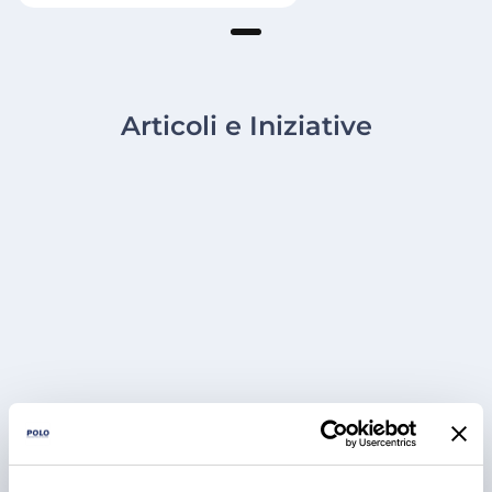
Articoli e Iniziative
RICETTE
BBQ Ribs: come preparare e
cuocere le costine di maiale