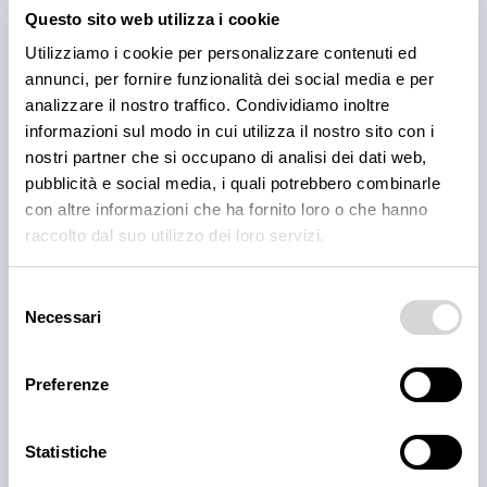
Questo sito web utilizza i cookie
Scopri come preparare e cuocere le BBQ ribs per il
Utilizziamo i cookie per personalizzare contenuti ed
tuo locale, dal rub alla cottura e confronta le
annunci, per fornire funzionalità dei social media e per
proposte fresche e precotte nel catalogo Polo.
analizzare il nostro traffico. Condividiamo inoltre
3 ago 2026
informazioni sul modo in cui utilizza il nostro sito con i
nostri partner che si occupano di analisi dei dati web,
pubblicità e social media, i quali potrebbero combinarle
con altre informazioni che ha fornito loro o che hanno
raccolto dal suo utilizzo dei loro servizi.
Selezione
Necessari
del
consenso
Preferenze
PRODOTTI
Cantina Valle Isarco:
Statistiche
responsabilità e amore per il