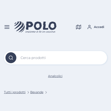
Vai al
Contenuto
Verifica copertura
Principale
Accedi
Cerca prodotti
Analcolici
Tutti i prodotti
Bevande