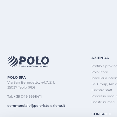
AZIENDA
Profilo e provinc
Polo Store
POLO SPA
Macelleria inter
Via San Benedetto, 44/A Z. I.
Gel Group, Amic
35037 Teolo (PD)
Il nostro staff
Processo produt
Tel. + 39 049 9998411
I nostri numeri
commerciale@poloristorazione.it
CONTATTI