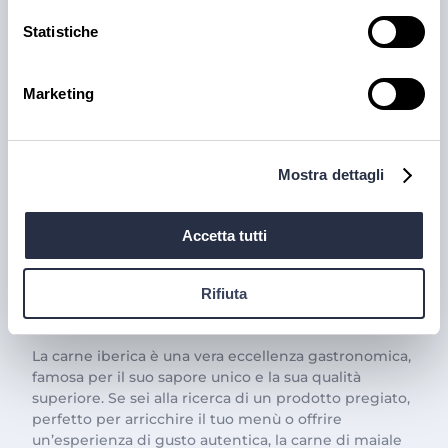
Statistiche
Marketing
Mostra dettagli
PRODOTTI
Accetta tutti
Il trionfo del gusto con la
Carne Iberica: le nostre
Rifiuta
proposte
La carne iberica è una vera eccellenza gastronomica,
famosa per il suo sapore unico e la sua qualità
superiore. Se sei alla ricerca di un prodotto pregiato,
perfetto per arricchire il tuo menù o offrire
un’esperienza di gusto autentica, la carne di maiale