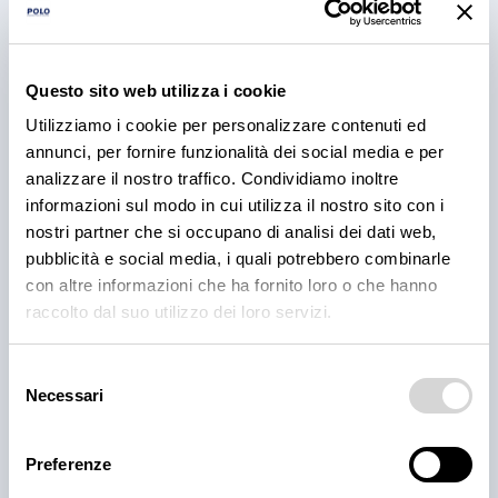
Questo sito web utilizza i cookie
Utilizziamo i cookie per personalizzare contenuti ed
annunci, per fornire funzionalità dei social media e per
analizzare il nostro traffico. Condividiamo inoltre
PRODOTTI
informazioni sul modo in cui utilizza il nostro sito con i
Cantina Valle Isarco:
nostri partner che si occupano di analisi dei dati web,
responsabilità e amore per il
pubblicità e social media, i quali potrebbero combinarle
con altre informazioni che ha fornito loro o che hanno
territorio
raccolto dal suo utilizzo dei loro servizi.
Cantina Valle Isarco è sinonimo di eccellenza: i vini
bianchi di questa cantina sono tra i più ricercati
Selezione
dell'Alto Adige grazie all'altissima qualità delle uve e
Necessari
del
alla lavorazione accurata e meticolosa.
consenso
30 lug 2026
Preferenze