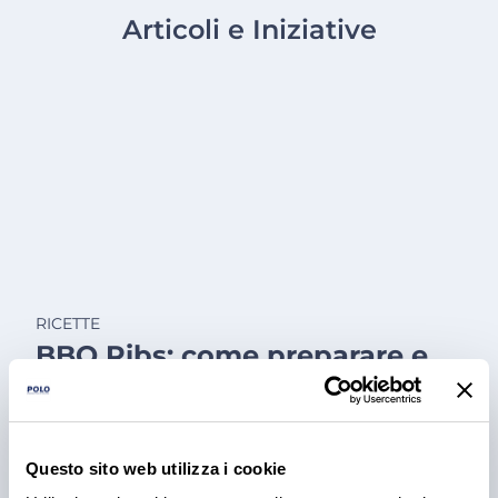
Articoli e Iniziative
RICETTE
BBQ Ribs: come preparare e
cuocere le costine di maiale
Scopri come preparare e cuocere le BBQ ribs per il
tuo locale, dal rub alla cottura e confronta le
Questo sito web utilizza i cookie
proposte fresche e precotte nel catalogo Polo.