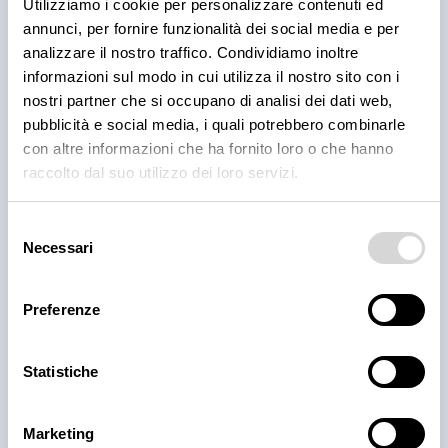
Utilizziamo i cookie per personalizzare contenuti ed
3 ago 2026
annunci, per fornire funzionalità dei social media e per
analizzare il nostro traffico. Condividiamo inoltre
informazioni sul modo in cui utilizza il nostro sito con i
nostri partner che si occupano di analisi dei dati web,
pubblicità e social media, i quali potrebbero combinarle
con altre informazioni che ha fornito loro o che hanno
raccolto dal suo utilizzo dei loro servizi.
Selezione
Necessari
del
consenso
PRODOTTI
Cantina Valle Isarco:
Preferenze
responsabilità e amore per il
Statistiche
territorio
Cantina Valle Isarco è sinonimo di eccellenza: i vini
Marketing
bianchi di questa cantina sono tra i più ricercati