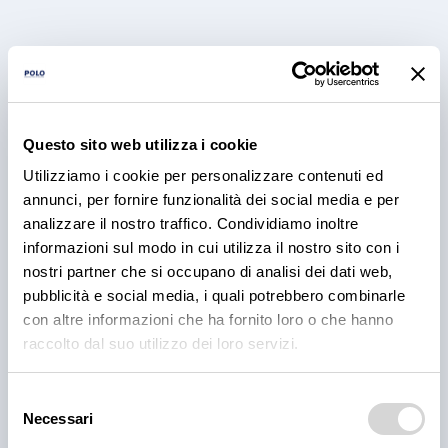
Questo sito web utilizza i cookie
PRODOTTI
Utilizziamo i cookie per personalizzare contenuti ed
Cantina Valle Isarco:
annunci, per fornire funzionalità dei social media e per
analizzare il nostro traffico. Condividiamo inoltre
responsabilità e amore per il
informazioni sul modo in cui utilizza il nostro sito con i
territorio
nostri partner che si occupano di analisi dei dati web,
pubblicità e social media, i quali potrebbero combinarle
Cantina Valle Isarco è sinonimo di eccellenza: i vini
con altre informazioni che ha fornito loro o che hanno
bianchi di questa cantina sono tra i più ricercati
raccolto dal suo utilizzo dei loro servizi.
dell'Alto Adige grazie all'altissima qualità delle uve e
alla lavorazione accurata e meticolosa.
Selezione
30 lug 2026
Necessari
del
consenso