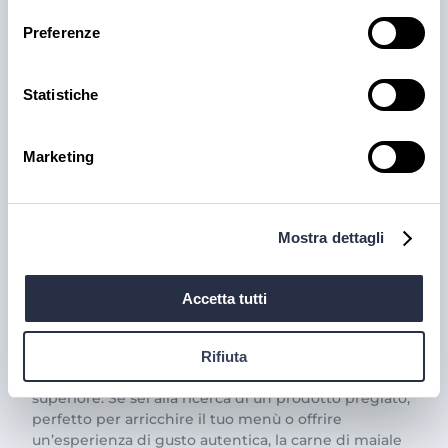
Preferenze
Statistiche
Marketing
PRODOTTI
Mostra dettagli
Il trionfo del gusto con la
Carne Iberica: le nostre
Accetta tutti
proposte
La carne iberica è una vera eccellenza gastronomica,
Rifiuta
famosa per il suo sapore unico e la sua qualità
superiore. Se sei alla ricerca di un prodotto pregiato,
perfetto per arricchire il tuo menù o offrire
un’esperienza di gusto autentica, la carne di maiale