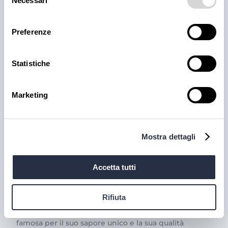
Necessari
del
30 lug 2026
consenso
Preferenze
Statistiche
Marketing
Mostra dettagli
PRODOTTI
Il trionfo del gusto con la
Accetta tutti
Carne Iberica: le nostre
proposte
Rifiuta
La carne iberica è una vera eccellenza gastronomica,
famosa per il suo sapore unico e la sua qualità