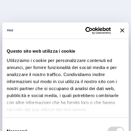
Questo sito web utilizza i cookie
Utilizziamo i cookie per personalizzare contenuti ed
annunci, per fornire funzionalità dei social media e per
PRODOTTI
analizzare il nostro traffico. Condividiamo inoltre
Cantina Valle Isarco:
informazioni sul modo in cui utilizza il nostro sito con i
responsabilità e amore per il
nostri partner che si occupano di analisi dei dati web,
pubblicità e social media, i quali potrebbero combinarle
territorio
con altre informazioni che ha fornito loro o che hanno
Cantina Valle Isarco è sinonimo di eccellenza: i vini
raccolto dal suo utilizzo dei loro servizi.
bianchi di questa cantina sono tra i più ricercati
dell'Alto Adige grazie all'altissima qualità delle uve e
Selezione
alla lavorazione accurata e meticolosa.