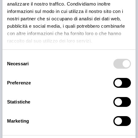
analizzare il nostro traffico. Condividiamo inoltre
informazioni sul modo in cui utilizza il nostro sito con i
nostri partner che si occupano di analisi dei dati web,
pubblicità e social media, i quali potrebbero combinarle
con altre informazioni che ha fornito loro o che hanno
raccolto dal suo utilizzo dei loro servizi.
Selezione
PRODOTTI
Necessari
del
Cantina Valle Isarco:
consenso
responsabilità e amore per il
Preferenze
territorio
Statistiche
Cantina Valle Isarco è sinonimo di eccellenza: i vini
bianchi di questa cantina sono tra i più ricercati
dell'Alto Adige grazie all'altissima qualità delle uve e
Marketing
alla lavorazione accurata e meticolosa.
30 lug 2026