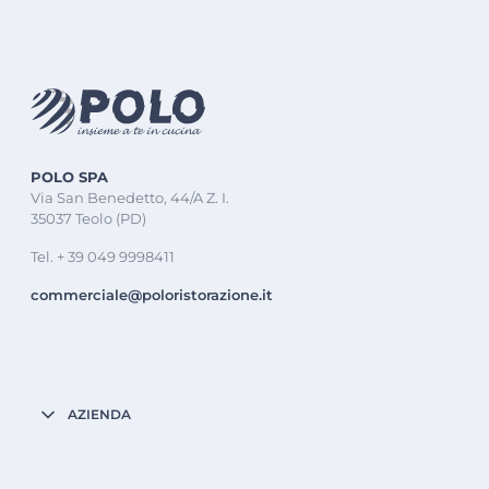
POLO SPA
Via San Benedetto, 44/A Z. I.
35037 Teolo (PD)
Tel. + 39 049 9998411
commerciale@poloristorazione.it
AZIENDA