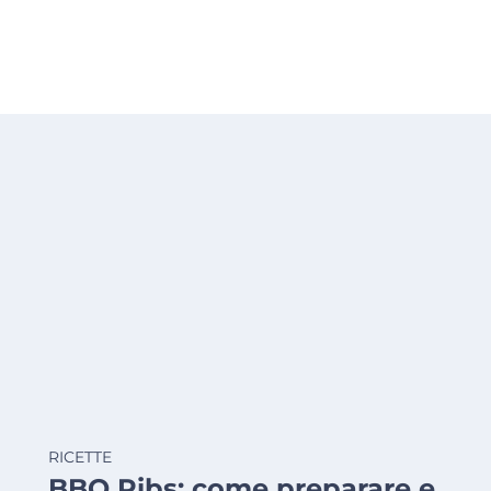
RICETTE
BBQ Ribs: come preparare e