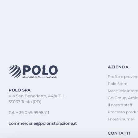
AZIENDA
Profilo e provinc
Polo Store
POLO SPA
Macelleria inter
Via San Benedetto, 44/A Z. I.
Gel Group, Amic
35037 Teolo (PD)
Il nostro staff
Processo produt
Tel. + 39 049 9998411
I nostri numeri
commerciale@poloristorazione.it
CONTATTI