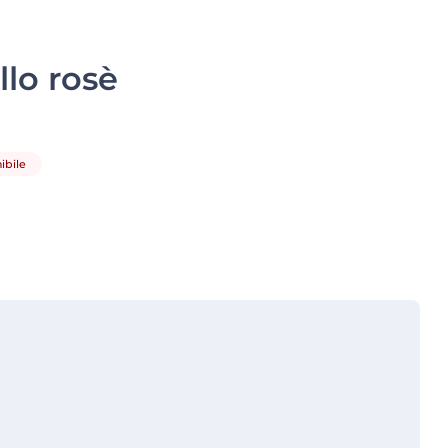
llo rosè
bile