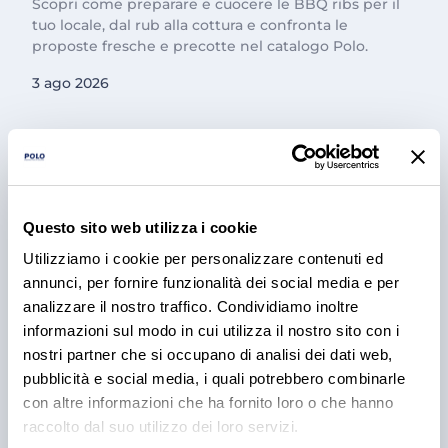
Scopri come preparare e cuocere le BBQ ribs per il
tuo locale, dal rub alla cottura e confronta le
proposte fresche e precotte nel catalogo Polo.
3 ago 2026
Questo sito web utilizza i cookie
Utilizziamo i cookie per personalizzare contenuti ed
annunci, per fornire funzionalità dei social media e per
analizzare il nostro traffico. Condividiamo inoltre
informazioni sul modo in cui utilizza il nostro sito con i
PRODOTTI
nostri partner che si occupano di analisi dei dati web,
Cantina Valle Isarco:
pubblicità e social media, i quali potrebbero combinarle
responsabilità e amore per il
con altre informazioni che ha fornito loro o che hanno
raccolto dal suo utilizzo dei loro servizi.
territorio