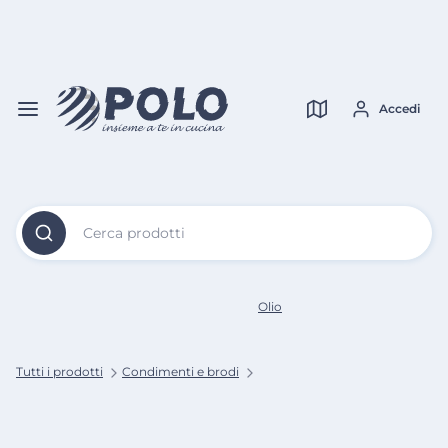
Vai al
Contenuto
Verifica copertura
Principale
Accedi
Cerca prodotti
Olio
Tutti i prodotti
Condimenti e brodi