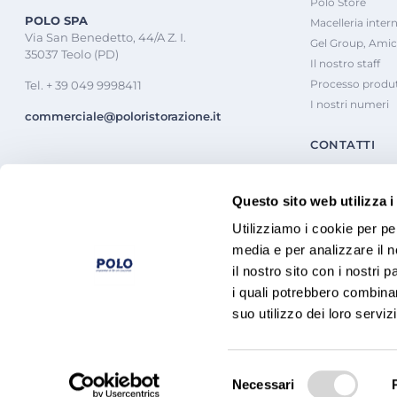
Polo Store
POLO SPA
Macelleria inter
Via San Benedetto, 44/A Z. I.
Gel Group, Amic
35037 Teolo (PD)
Il nostro staff
Processo produt
Tel. + 39 049 9998411
I nostri numeri
commerciale@poloristorazione.it
CONTATTI
Questo sito web utilizza i
Utilizziamo i cookie per pe
media e per analizzare il n
il nostro sito con i nostri 
i quali potrebbero combinar
suo utilizzo dei loro servizi
P.IVA e C.F. 008
2924
0282
Capitale sociale 5.000.000 € i.v.
Selezione
Necessari
del