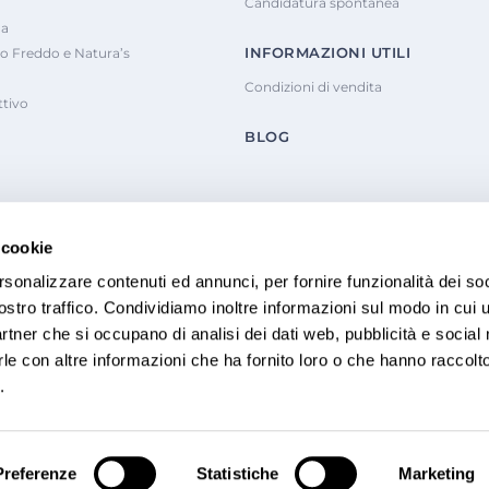
Candidatura spontanea
na
INFORMAZIONI UTILI
o Freddo e Natura’s
Condizioni di vendita
tivo
BLOG
 cookie
rsonalizzare contenuti ed annunci, per fornire funzionalità dei soc
ostro traffico. Condividiamo inoltre informazioni sul modo in cui u
partner che si occupano di analisi dei dati web, pubblicità e social
le con altre informazioni che ha fornito loro o che hanno raccolt
.
Informativa sulla Privacy
Whistl
Preferenze
Statistiche
Marketing