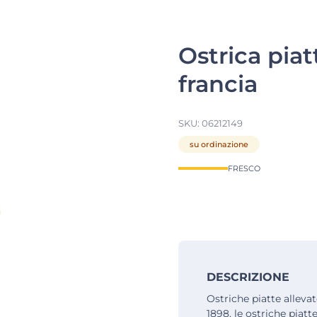
Ostrica piat
francia
SKU:
06212149
su ordinazione
FRESCO
DESCRIZIONE
Ostriche piatte allevat
1898. le ostriche piat