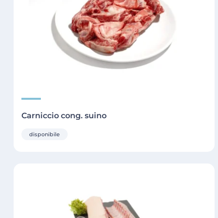
Carniccio cong. suino
disponibile