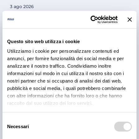
3 ago 2026
Questo sito web utilizza i cookie
Utilizziamo i cookie per personalizzare contenuti ed
annunci, per fornire funzionalità dei social media e per
analizzare il nostro traffico. Condividiamo inoltre
informazioni sul modo in cui utilizza il nostro sito con i
nostri partner che si occupano di analisi dei dati web,
PRODOTTI
pubblicità e social media, i quali potrebbero combinarle
Cantina Valle Isarco:
con altre informazioni che ha fornito loro o che hanno
raccolto dal suo utilizzo dei loro servizi.
responsabilità e amore per il
territorio
Selezione
Necessari
del
Cantina Valle Isarco è sinonimo di eccellenza: i vini
bianchi di questa cantina sono tra i più ricercati
consenso