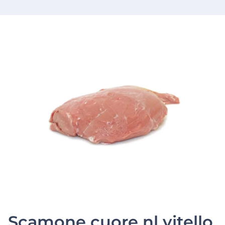
Scamone cuore nl vitello