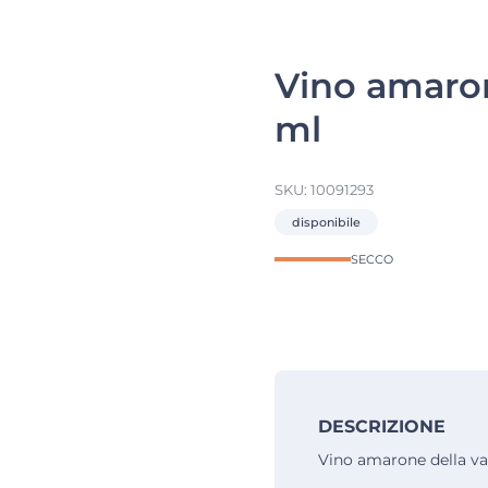
Vino amaron
ml
SKU:
10091293
disponibile
SECCO
DESCRIZIONE
Vino amarone della va