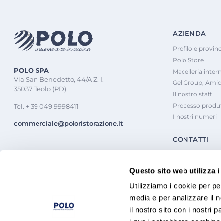
AZIENDA
Profilo e provinc
Polo Store
POLO SPA
Macelleria inter
Via San Benedetto, 44/A Z. I.
Gel Group, Amic
35037 Teolo (PD)
Il nostro staff
Processo produt
Tel. + 39 049 9998411
I nostri numeri
commerciale@poloristorazione.it
CONTATTI
Questo sito web utilizza i
Utilizziamo i cookie per pe
media e per analizzare il n
il nostro sito con i nostri 