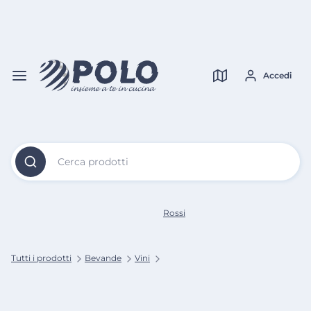
Vai al
Contenuto
Verifica copertura
Principale
Accedi
Cerca prodotti
Rossi
Tutti i prodotti
Bevande
Vini