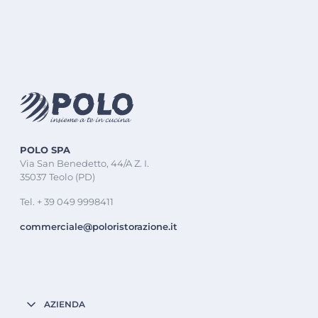
POLO SPA
Via San Benedetto, 44/A Z. I.
35037 Teolo (PD)
Tel. + 39 049 9998411
commerciale@poloristorazione.it
AZIENDA