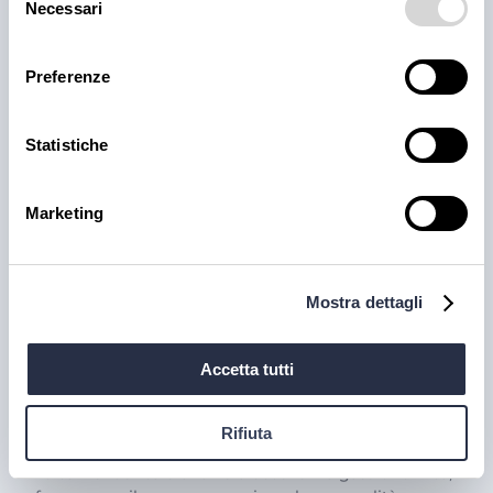
Necessari
del
consenso
30 lug 2026
Preferenze
Statistiche
Marketing
Mostra dettagli
PRODOTTI
Il trionfo del gusto con la
Accetta tutti
Carne Iberica: le nostre
proposte
Rifiuta
La carne iberica è una vera eccellenza gastronomica,