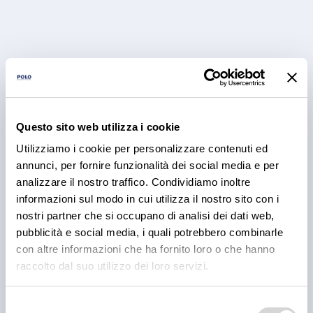
Questo sito web utilizza i cookie
Utilizziamo i cookie per personalizzare contenuti ed
annunci, per fornire funzionalità dei social media e per
PRODOTTI
analizzare il nostro traffico. Condividiamo inoltre
Cantina Valle Isarco:
informazioni sul modo in cui utilizza il nostro sito con i
responsabilità e amore per il
nostri partner che si occupano di analisi dei dati web,
pubblicità e social media, i quali potrebbero combinarle
territorio
con altre informazioni che ha fornito loro o che hanno
raccolto dal suo utilizzo dei loro servizi.
Cantina Valle Isarco è sinonimo di eccellenza: i vini
bianchi di questa cantina sono tra i più ricercati
dell'Alto Adige grazie all'altissima qualità delle uve e
Selezione
alla lavorazione accurata e meticolosa.