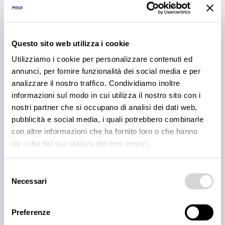
PRODOTTI
Cantina Valle Isarco:
Questo sito web utilizza i cookie
responsabilità e amore per il
Utilizziamo i cookie per personalizzare contenuti ed
annunci, per fornire funzionalità dei social media e per
territorio
analizzare il nostro traffico. Condividiamo inoltre
informazioni sul modo in cui utilizza il nostro sito con i
Cantina Valle Isarco è sinonimo di eccellenza: i vini
nostri partner che si occupano di analisi dei dati web,
bianchi di questa cantina sono tra i più ricercati
dell'Alto Adige grazie all'altissima qualità delle uve e
pubblicità e social media, i quali potrebbero combinarle
alla lavorazione accurata e meticolosa.
con altre informazioni che ha fornito loro o che hanno
raccolto dal suo utilizzo dei loro servizi.
30 lug 2026
Selezione
Necessari
del
consenso
Preferenze