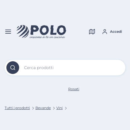
Vai al
Contenuto
Verifica copertura
Principale
Accedi
Cerca prodotti
Rosati
Tutti i prodotti
Bevande
Vini