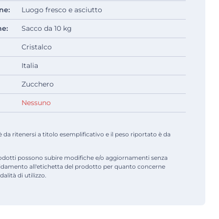
ne:
Luogo fresco e asciutto
ne:
Sacco da 10 kg
Cristalco
Italia
Zucchero
Nessuno
a ritenersi a titolo esemplificativo e il peso riportato è da
odotti possono subire modifiche e/o aggiornamenti senza
fidamento all'etichetta del prodotto per quanto concerne
alità di utilizzo.