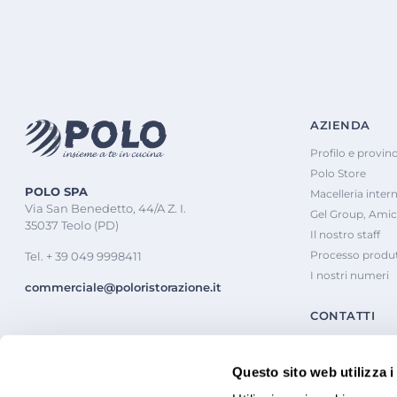
AZIENDA
Profilo e provinc
Polo Store
POLO SPA
Macelleria inter
Via San Benedetto, 44/A Z. I.
Gel Group, Amic
35037 Teolo (PD)
Il nostro staff
Processo produt
Tel. + 39 049 9998411
I nostri numeri
commerciale@poloristorazione.it
CONTATTI
Questo sito web utilizza i