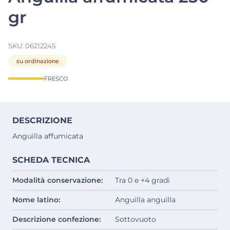
gr
SKU:
06212245
su ordinazione
FRESCO
DESCRIZIONE
Anguilla affumicata
SCHEDA TECNICA
Modalità conservazione:
Tra 0 e +4 gradi
Nome latino:
Anguilla anguilla
Descrizione confezione:
Sottovuoto