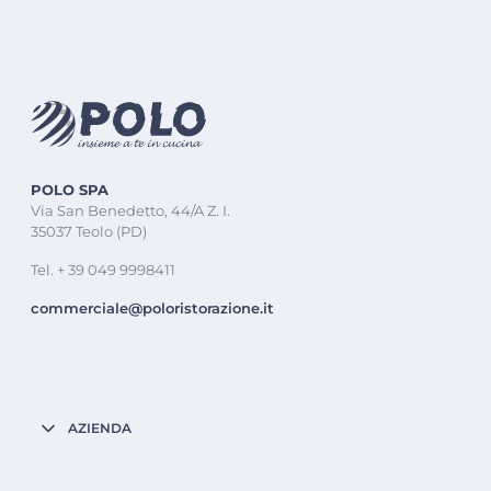
POLO SPA
Via San Benedetto, 44/A Z. I.
35037 Teolo (PD)
Tel. + 39 049 9998411
commerciale@poloristorazione.it
AZIENDA