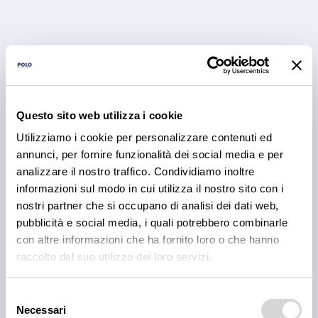
Questo sito web utilizza i cookie
Utilizziamo i cookie per personalizzare contenuti ed
PRODOTTI
annunci, per fornire funzionalità dei social media e per
Cantina Valle Isarco:
analizzare il nostro traffico. Condividiamo inoltre
informazioni sul modo in cui utilizza il nostro sito con i
responsabilità e amore per il
nostri partner che si occupano di analisi dei dati web,
territorio
pubblicità e social media, i quali potrebbero combinarle
con altre informazioni che ha fornito loro o che hanno
Cantina Valle Isarco è sinonimo di eccellenza: i vini
raccolto dal suo utilizzo dei loro servizi.
bianchi di questa cantina sono tra i più ricercati
dell'Alto Adige grazie all'altissima qualità delle uve e
alla lavorazione accurata e meticolosa.
Selezione
Necessari
del
30 lug 2026