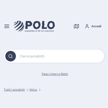
Vai al
Contenuto
Verifica copertura
Principale
Accedi
Cerca prodotti
Pesci interi e filetti
Tutti i prodotti
Ittico