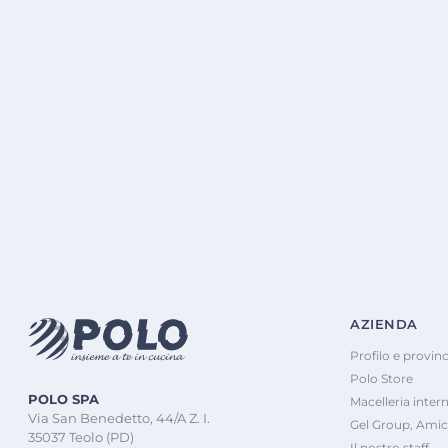
AZIENDA
Profilo e provinc
Polo Store
POLO SPA
Macelleria inter
Via San Benedetto, 44/A Z. I.
Gel Group, Amic
35037 Teolo (PD)
Il nostro staff