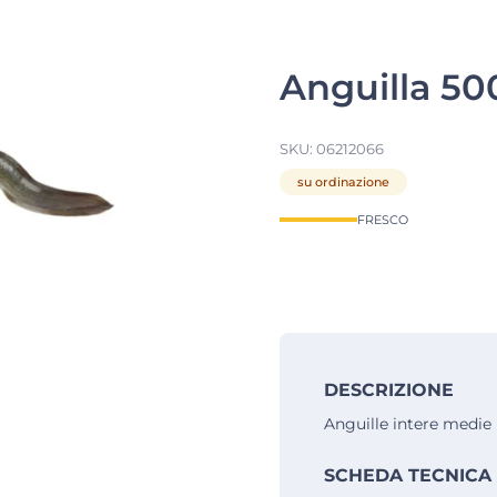
Anguilla 500
SKU:
06212066
su ordinazione
FRESCO
DESCRIZIONE
Anguille intere medie
SCHEDA TECNICA