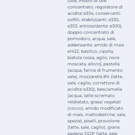
(uve, mosto di uve
concentrato, regolatore di
acidita':e334, conservanti:
solfiti, stabilizzanti: e330,
e353; antiossidante: e300),
doppio concentrato di
pomodoro, acqua, sale,
addensante: amido di mais
e1422, basilico, cipolla,
bietola rossa, aglio, noce
moscata, alloro], pastella
(acqua, farina di frumento,
sale), mozzarella 8% (latte,
sale, caglio, correttore di
acidita':e330), besciamella
(acqua, latte scremato
reidratato, grassi vegetali
(cocco), amido modificato
di mais, maltodestrine, sale,
spezie), piselli, provolone
(latte, sale, caglio), grana
padano DOP (latte, sale,