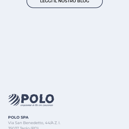
LEGGI IL NOSTRO BLOG
POLO SPA
Via San Benedetto, 44/A Z. I.
35037 Teolo (PD)