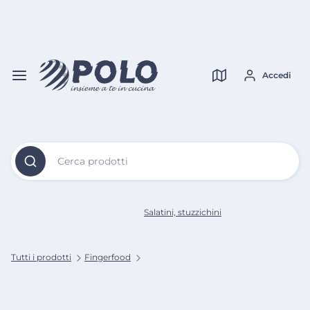
Vai al
Contenuto
Verifica copertura
Principale
Accedi
Cerca prodotti
Salatini, stuzzichini
Tutti i prodotti
Fingerfood