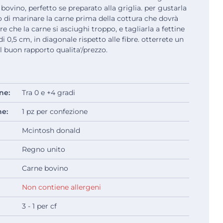
 bovino, perfetto se preparato alla griglia. per gustarla
 di marinare la carne prima della cottura che dovrà
re che la carne si asciughi troppo, e tagliarla a fettine
di 0,5 cm, in diagonale rispetto alle fibre. otterrete un
l buon rapporto qualita'/prezzo.
ne:
Tra 0 e +4 gradi
ne:
1 pz per confezione
Mcintosh donald
Regno unito
Carne bovino
Non contiene allergeni
3 - 1 per cf