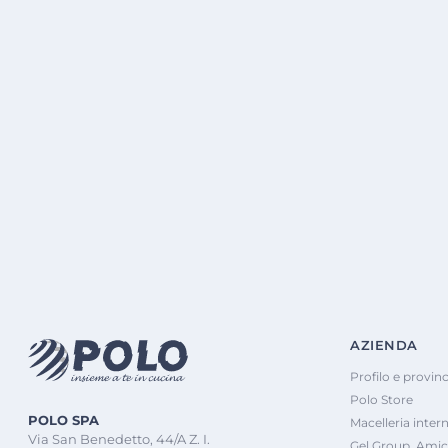
AZIENDA
Profilo e provinc
Polo Store
POLO SPA
Macelleria inter
Via San Benedetto, 44/A Z. I.
Gel Group, Amic