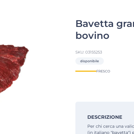
Bavetta gra
bovino
SKU:
03155253
disponibile
FRESCO
DESCRIZIONE
Per chi cerca una valid
(in italiano "bavetta") 