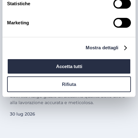
Statistiche
Marketing
PRODOTTI
Mostra dettagli
Cantina Valle Isarco:
responsabilità e amore per il
Accetta tutti
territorio
Cantina Valle Isarco è sinonimo di eccellenza: i vini
Rifiuta
bianchi di questa cantina sono tra i più ricercati
dell'Alto Adige grazie all'altissima qualità delle uve e
alla lavorazione accurata e meticolosa.
30 lug 2026