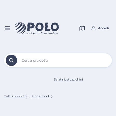
Vai al
Contenuto
Verifica copertura
Principale
Accedi
Cerca prodotti
Salatini, stuzzichini
Tutti i prodotti
Fingerfood