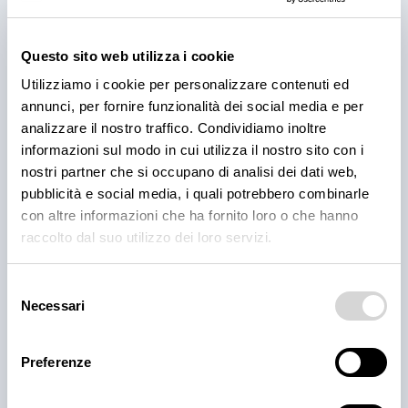
Questo sito web utilizza i cookie
Utilizziamo i cookie per personalizzare contenuti ed
annunci, per fornire funzionalità dei social media e per
analizzare il nostro traffico. Condividiamo inoltre
RICETTE
informazioni sul modo in cui utilizza il nostro sito con i
BBQ Ribs: come preparare e
nostri partner che si occupano di analisi dei dati web,
cuocere le costine di maiale
pubblicità e social media, i quali potrebbero combinarle
con altre informazioni che ha fornito loro o che hanno
Scopri come preparare e cuocere le BBQ ribs per il
raccolto dal suo utilizzo dei loro servizi.
tuo locale, dal rub alla cottura e confronta le
proposte fresche e precotte nel catalogo Polo.
Selezione
3 ago 2026
Necessari
del
consenso
Preferenze