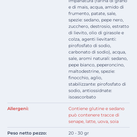
impanatura (farina di grano
e di mais, acqua, amido di
frumento, patate, sale,
spezie: sedano, pepe nero,
zucchero, destrosio, estratto
di lievito, olio di girasole e
colza, agenti lievitanti:
pirofosfato di sodio,
carbonato di sodio), acqua,
sale, aromi naturali: sedano,
pepe bianco, peperoncino,
maltodestrine, spezie:
finocchio, aglio,
stabilizzante: pirofosfato di
sodio, antiossidnate:
isoascorbato
Allergeni:
Contiene glutine e sedano
può contenere tracce di
senape, latte, uova, soia
Peso netto pezzo:
20 - 30 gr