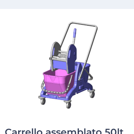
Carrello assemblato 50lt