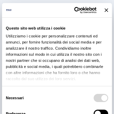
Questo sito web utilizza i cookie
RICETTE
BBQ Ribs: come preparare e
Utilizziamo i cookie per personalizzare contenuti ed
annunci, per fornire funzionalità dei social media e per
cuocere le costine di maiale
analizzare il nostro traffico. Condividiamo inoltre
informazioni sul modo in cui utilizza il nostro sito con i
Scopri come preparare e cuocere le BBQ ribs per il
nostri partner che si occupano di analisi dei dati web,
tuo locale, dal rub alla cottura e confronta le
proposte fresche e precotte nel catalogo Polo.
pubblicità e social media, i quali potrebbero combinarle
con altre informazioni che ha fornito loro o che hanno
3 ago 2026
raccolto dal suo utilizzo dei loro servizi.
Selezione
Necessari
del
consenso
Preferenze