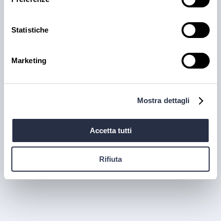
Statistiche
PRODOTTI
Marketing
Cantina Valle Isarco:
responsabilità e amore per il
territorio
Mostra dettagli
Cantina Valle Isarco è sinonimo di eccellenza: i vini
bianchi di questa cantina sono tra i più ricercati
Accetta tutti
dell'Alto Adige grazie all'altissima qualità delle uve e
alla lavorazione accurata e meticolosa.
Rifiuta
30 lug 2026