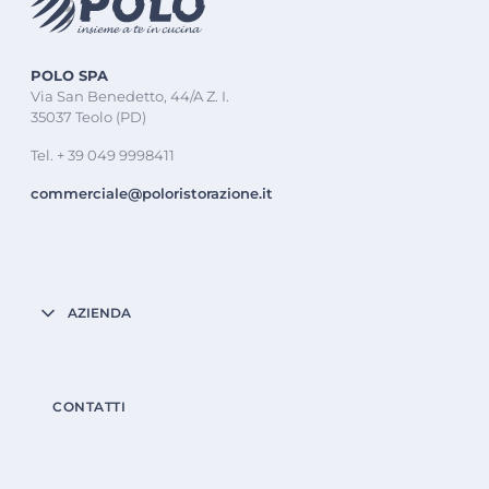
POLO SPA
Via San Benedetto, 44/A Z. I.
35037 Teolo (PD)
Tel. + 39 049 9998411
commerciale@poloristorazione.it
AZIENDA
CONTATTI