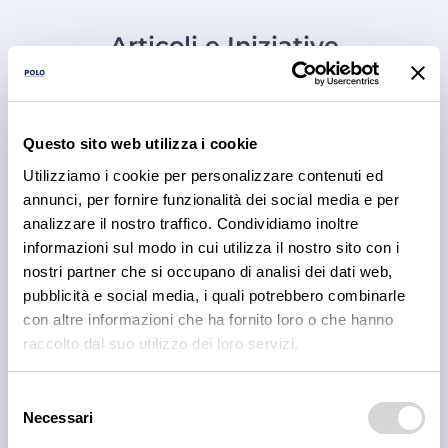
Articoli e Iniziative
Questo sito web utilizza i cookie
Utilizziamo i cookie per personalizzare contenuti ed
annunci, per fornire funzionalità dei social media e per
analizzare il nostro traffico. Condividiamo inoltre
informazioni sul modo in cui utilizza il nostro sito con i
nostri partner che si occupano di analisi dei dati web,
pubblicità e social media, i quali potrebbero combinarle
RICETTE
con altre informazioni che ha fornito loro o che hanno
BBQ Ribs: come preparare e
raccolto dal suo utilizzo dei loro servizi.
cuocere le costine di maiale
Selezione
Scopri come preparare e cuocere le BBQ ribs per il
Necessari
del
tuo locale, dal rub alla cottura e confronta le
consenso