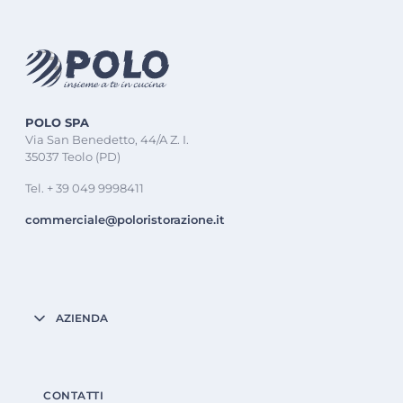
POLO SPA
Via San Benedetto, 44/A Z. I.
35037 Teolo (PD)
Tel. + 39 049 9998411
commerciale@poloristorazione.it
AZIENDA
CONTATTI