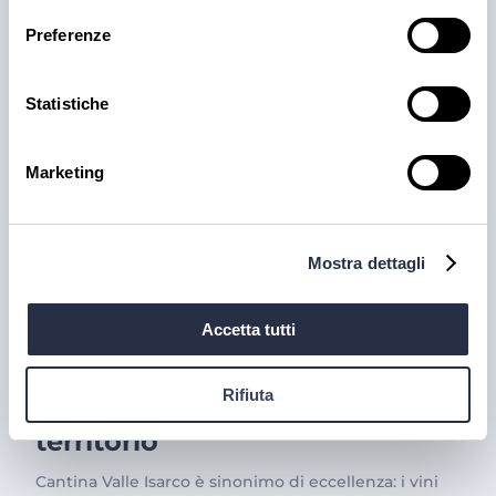
proposte fresche e precotte nel catalogo Polo.
Preferenze
3 ago 2026
Statistiche
Marketing
Mostra dettagli
Accetta tutti
PRODOTTI
Cantina Valle Isarco:
Rifiuta
responsabilità e amore per il
territorio
Cantina Valle Isarco è sinonimo di eccellenza: i vini