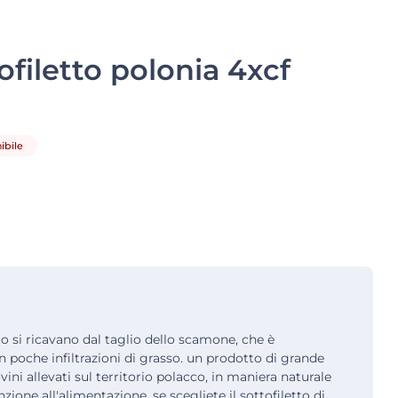
ofiletto polonia 4xcf
bile
tto si ricavano dal taglio dello scamone, che è
 poche infiltrazioni di grasso. un prodotto di grande
ovini allevati sul territorio polacco, in maniera naturale
ione all'alimentazione. se scegliete il sottofiletto di