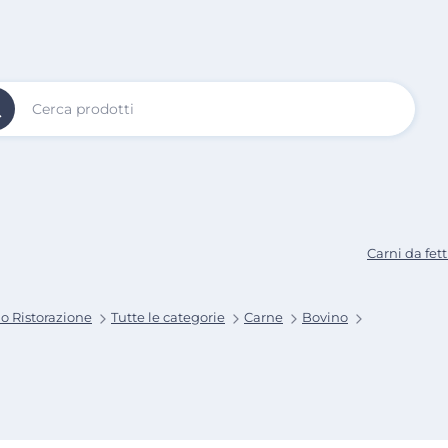
Vai al
Contenuto
Principale
Carni da fet
o Ristorazione
Tutte le categorie
Carne
Bovino