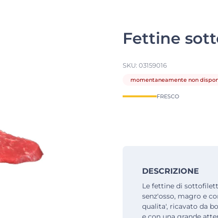
Fettine sott
SKU:
03159016
momentaneamente non disponi
FRESCO
DESCRIZIONE
Le fettine di sottofile
senz'osso, magro e con
qualita', ricavato da b
e con una grande attenz