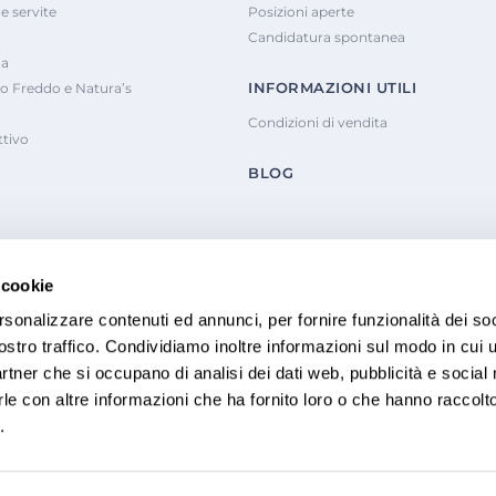
e servite
Posizioni aperte
Candidatura spontanea
na
INFORMAZIONI UTILI
o Freddo e Natura’s
Condizioni di vendita
tivo
BLOG
 cookie
rsonalizzare contenuti ed annunci, per fornire funzionalità dei soc
ostro traffico. Condividiamo inoltre informazioni sul modo in cui u
partner che si occupano di analisi dei dati web, pubblicità e social
le con altre informazioni che ha fornito loro o che hanno raccolt
.
Informativa sulla Privacy
Whistl