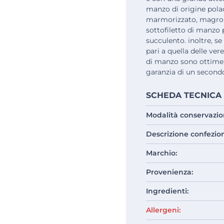
manzo di origine polac
marmorizzato, magro e d
sottofiletto di manzo
succulento. inoltre, 
pari a quella delle vere
di manzo sono ottime da
garanzia di un secondo
SCHEDA TECNICA
Modalità conservazio
Descrizione confezio
Marchio:
Provenienza:
Ingredienti:
Allergeni: