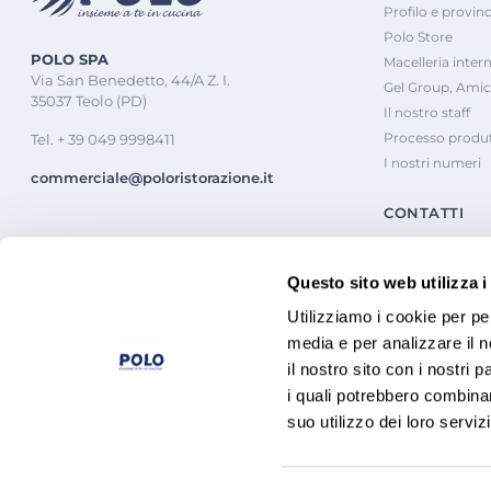
Profilo e provinc
Polo Store
POLO SPA
Macelleria inter
Via San Benedetto, 44/A Z. I.
Gel Group, Amic
35037 Teolo (PD)
Il nostro staff
Processo produt
Tel. + 39 049 9998411
I nostri numeri
commerciale@poloristorazione.it
CONTATTI
Questo sito web utilizza i
Utilizziamo i cookie per pe
media e per analizzare il n
il nostro sito con i nostri 
i quali potrebbero combinar
suo utilizzo dei loro servizi
P.IVA e C.F. 008
2924
0282
Capitale sociale 5.000.000 € i.v.