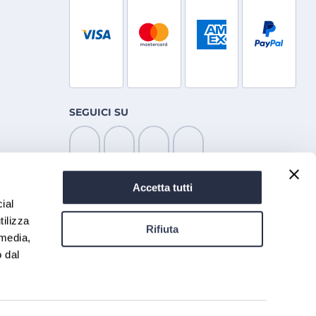
SEGUICI SU
Accetta tutti
ial
tilizza
Rifiuta
 media,
o dal
eblowing
Cookie policy