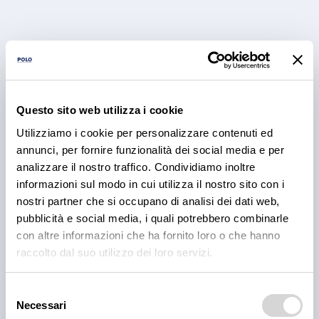
Questo sito web utilizza i cookie
Utilizziamo i cookie per personalizzare contenuti ed
PRODOTTI
annunci, per fornire funzionalità dei social media e per
Cantina Valle Isarco:
analizzare il nostro traffico. Condividiamo inoltre
responsabilità e amore per il
informazioni sul modo in cui utilizza il nostro sito con i
nostri partner che si occupano di analisi dei dati web,
territorio
pubblicità e social media, i quali potrebbero combinarle
con altre informazioni che ha fornito loro o che hanno
Cantina Valle Isarco è sinonimo di eccellenza: i vini
bianchi di questa cantina sono tra i più ricercati
raccolto dal suo utilizzo dei loro servizi.
dell'Alto Adige grazie all'altissima qualità delle uve e
alla lavorazione accurata e meticolosa.
Selezione
Necessari
30 lug 2026
del