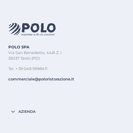
POLO SPA
Via San Benedetto, 44/A Z. I.
35037 Teolo (PD)
Tel. + 39 049 9998411
commerciale@poloristorazione.it
AZIENDA