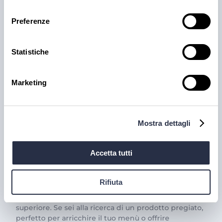
consenso
Preferenze
Statistiche
Marketing
PRODOTTI
Mostra dettagli
Il trionfo del gusto con la
Carne Iberica: le nostre
Accetta tutti
proposte
Rifiuta
La carne iberica è una vera eccellenza gastronomica,
famosa per il suo sapore unico e la sua qualità
superiore. Se sei alla ricerca di un prodotto pregiato,
perfetto per arricchire il tuo menù o offrire