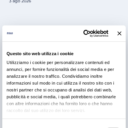
3 ago 2026
Questo sito web utilizza i cookie
Utilizziamo i cookie per personalizzare contenuti ed
annunci, per fornire funzionalità dei social media e per
PRODOTTI
analizzare il nostro traffico. Condividiamo inoltre
Cantina Valle Isarco:
informazioni sul modo in cui utilizza il nostro sito con i
nostri partner che si occupano di analisi dei dati web,
responsabilità e amore per il
pubblicità e social media, i quali potrebbero combinarle
territorio
con altre informazioni che ha fornito loro o che hanno
raccolto dal suo utilizzo dei loro servizi.
Cantina Valle Isarco è sinonimo di eccellenza: i vini
bianchi di questa cantina sono tra i più ricercati
dell'Alto Adige grazie all'altissima qualità delle uve e
Selezione