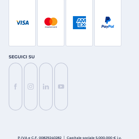
SEGUICI SU
P.IVA e C.F. 008
2924
0282
Capitale sociale 5.000.000 € i.v.