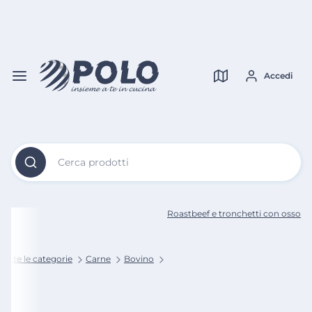
Vai al
Contenuto
Verifica copertura
Principale
Accedi
Cerca prodotti
Roastbeef e tronchetti con osso
Tutte le categorie
Carne
Bovino