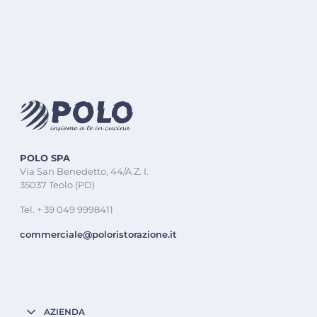
POLO SPA
Via San Benedetto, 44/A Z. I.
35037 Teolo (PD)
Tel. + 39 049 9998411
commerciale@poloristorazione.it
AZIENDA