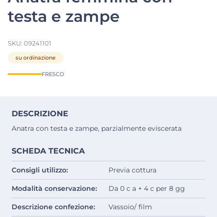
testa e zampe
SKU:
09241101
su ordinazione
FRESCO
DESCRIZIONE
Anatra con testa e zampe, parzialmente eviscerata
SCHEDA TECNICA
Consigli utilizzo:
Previa cottura
Modalità conservazione:
Da 0 c a + 4 c per 8 gg
Descrizione confezione:
Vassoio/ film