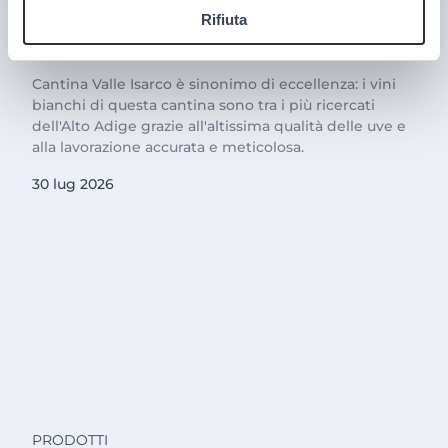
responsabilità e amore per il
Rifiuta
territorio
Cantina Valle Isarco è sinonimo di eccellenza: i vini
bianchi di questa cantina sono tra i più ricercati
dell'Alto Adige grazie all'altissima qualità delle uve e
alla lavorazione accurata e meticolosa.
30 lug 2026
PRODOTTI