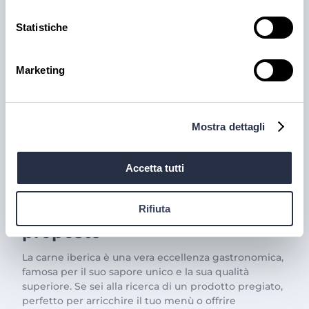
Statistiche
Marketing
Mostra dettagli
PRODOTTI
Accetta tutti
Il trionfo del gusto con la
Carne Iberica: le nostre
Rifiuta
proposte
La carne iberica è una vera eccellenza gastronomica,
famosa per il suo sapore unico e la sua qualità
superiore. Se sei alla ricerca di un prodotto pregiato,
perfetto per arricchire il tuo menù o offrire