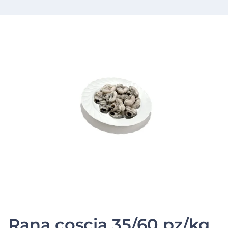
Rana coscia 35/60 pz/kg