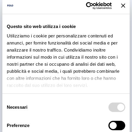
Questo sito web utilizza i cookie
Utilizziamo i cookie per personalizzare contenuti ed
annunci, per fornire funzionalità dei social media e per
analizzare il nostro traffico. Condividiamo inoltre
PRODOTTI
informazioni sul modo in cui utilizza il nostro sito con i
Cantina Valle Isarco:
nostri partner che si occupano di analisi dei dati web,
pubblicità e social media, i quali potrebbero combinarle
responsabilità e amore per il
con altre informazioni che ha fornito loro o che hanno
territorio
raccolto dal suo utilizzo dei loro servizi.
Cantina Valle Isarco è sinonimo di eccellenza: i vini
Selezione
bianchi di questa cantina sono tra i più ricercati
Necessari
del
dell'Alto Adige grazie all'altissima qualità delle uve e
alla lavorazione accurata e meticolosa.
consenso
Preferenze
30 lug 2026