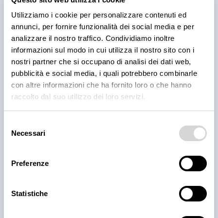
Cantina Valle Isarco è sinonimo di eccellenza: i vini
Utilizziamo i cookie per personalizzare contenuti ed
bianchi di questa cantina sono tra i più ricercati
annunci, per fornire funzionalità dei social media e per
dell'Alto Adige grazie all'altissima qualità delle uve e
analizzare il nostro traffico. Condividiamo inoltre
alla lavorazione accurata e meticolosa.
informazioni sul modo in cui utilizza il nostro sito con i
30 lug 2026
nostri partner che si occupano di analisi dei dati web,
pubblicità e social media, i quali potrebbero combinarle
con altre informazioni che ha fornito loro o che hanno
raccolto dal suo utilizzo dei loro servizi.
Selezione
Necessari
del
consenso
Preferenze
PRODOTTI
Statistiche
Il trionfo del gusto con la
Carne Iberica: le nostre