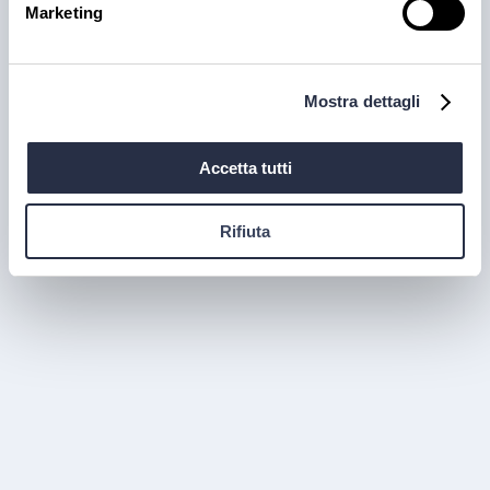
Marketing
proposte
La carne iberica è una vera eccellenza gastronomica,
famosa per il suo sapore unico e la sua qualità
Mostra dettagli
superiore. Se sei alla ricerca di un prodotto pregiato,
perfetto per arricchire il tuo menù o offrire
un’esperienza di gusto autentica, la carne di maiale
Accetta tutti
iberico è la scelta ideale.
30 lug 2026
Rifiuta