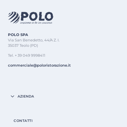
POLO SPA
Via San Benedetto, 44/A Z. I.
35037 Teolo (PD)
Tel. + 39 049 9998411
commerciale@poloristorazione.it
AZIENDA
CONTATTI