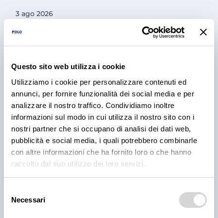
3 ago 2026
Questo sito web utilizza i cookie
Utilizziamo i cookie per personalizzare contenuti ed
annunci, per fornire funzionalità dei social media e per
analizzare il nostro traffico. Condividiamo inoltre
informazioni sul modo in cui utilizza il nostro sito con i
nostri partner che si occupano di analisi dei dati web,
PRODOTTI
pubblicità e social media, i quali potrebbero combinarle
Cantina Valle Isarco:
con altre informazioni che ha fornito loro o che hanno
raccolto dal suo utilizzo dei loro servizi.
responsabilità e amore per il
territorio
Selezione
Necessari
del
Cantina Valle Isarco è sinonimo di eccellenza: i vini
consenso
bianchi di questa cantina sono tra i più ricercati