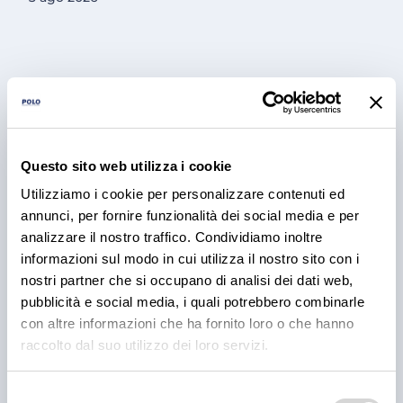
Questo sito web utilizza i cookie
Utilizziamo i cookie per personalizzare contenuti ed
annunci, per fornire funzionalità dei social media e per
PRODOTTI
analizzare il nostro traffico. Condividiamo inoltre
Cantina Valle Isarco:
informazioni sul modo in cui utilizza il nostro sito con i
nostri partner che si occupano di analisi dei dati web,
responsabilità e amore per il
pubblicità e social media, i quali potrebbero combinarle
territorio
con altre informazioni che ha fornito loro o che hanno
raccolto dal suo utilizzo dei loro servizi.
Cantina Valle Isarco è sinonimo di eccellenza: i vini
bianchi di questa cantina sono tra i più ricercati
dell'Alto Adige grazie all'altissima qualità delle uve e
Selezione