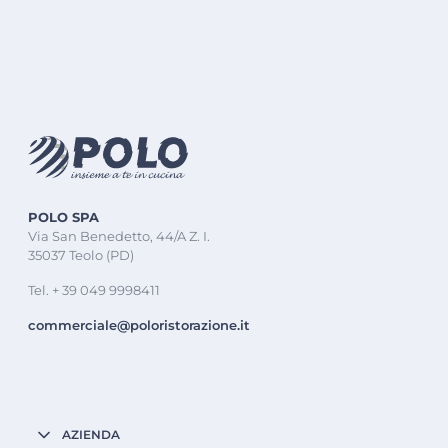
POLO SPA
Via San Benedetto, 44/A Z. I.
35037 Teolo (PD)
Tel. + 39 049 9998411
commerciale@poloristorazione.it
AZIENDA