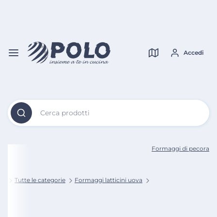
Vai al
Contenuto
Verifica copertura
Principale
Accedi
Cerca prodotti
Formaggi di pecora
ne
Tutte le categorie
Formaggi latticini uova