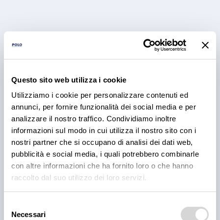
Questo sito web utilizza i cookie
Utilizziamo i cookie per personalizzare contenuti ed
PRODOTTI
annunci, per fornire funzionalità dei social media e per
Cantina Valle Isarco:
analizzare il nostro traffico. Condividiamo inoltre
informazioni sul modo in cui utilizza il nostro sito con i
responsabilità e amore per il
nostri partner che si occupano di analisi dei dati web,
territorio
pubblicità e social media, i quali potrebbero combinarle
con altre informazioni che ha fornito loro o che hanno
Cantina Valle Isarco è sinonimo di eccellenza: i vini
raccolto dal suo utilizzo dei loro servizi.
bianchi di questa cantina sono tra i più ricercati
dell'Alto Adige grazie all'altissima qualità delle uve e
alla lavorazione accurata e meticolosa.
Selezione
Necessari
del
30 lug 2026