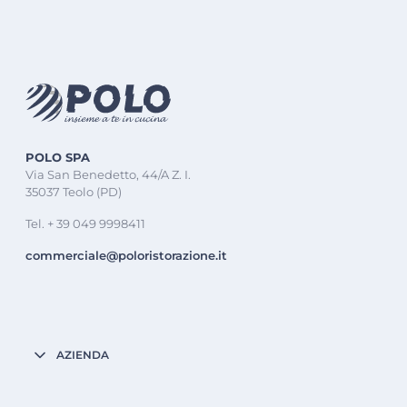
POLO SPA
Via San Benedetto, 44/A Z. I.
35037 Teolo (PD)
Tel. + 39 049 9998411
commerciale@poloristorazione.it
AZIENDA