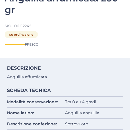
gr
SKU:
06212245
su ordinazione
FRESCO
DESCRIZIONE
Anguilla affumicata
SCHEDA TECNICA
Modalità conservazione:
Tra 0 e +4 gradi
Nome latino:
Anguilla anguilla
Descrizione confezione:
Sottovuoto