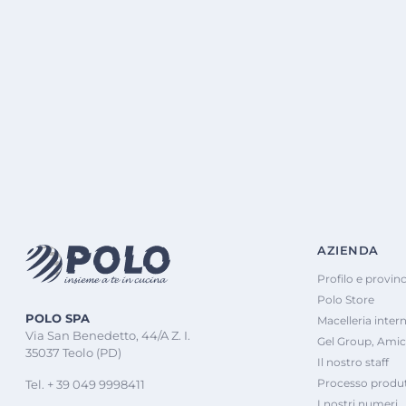
AZIENDA
Profilo e provinc
Polo Store
POLO SPA
Macelleria inter
Via San Benedetto, 44/A Z. I.
Gel Group, Amic
35037 Teolo (PD)
Il nostro staff
Processo produt
Tel. + 39 049 9998411
I nostri numeri