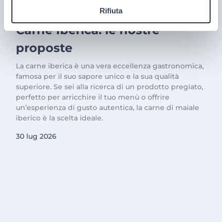
Il trionfo del gusto con la
Rifiuta
Carne Iberica: le nostre
proposte
La carne iberica è una vera eccellenza gastronomica,
famosa per il suo sapore unico e la sua qualità
superiore. Se sei alla ricerca di un prodotto pregiato,
perfetto per arricchire il tuo menù o offrire
un’esperienza di gusto autentica, la carne di maiale
iberico è la scelta ideale.
30 lug 2026