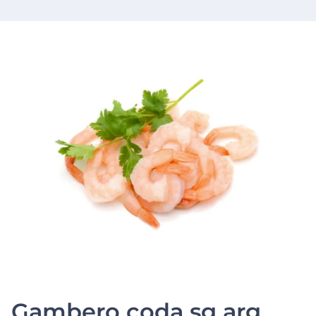
Gambero coda sg arg