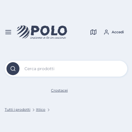
Vai al
Contenuto
Verifica copertura
Principale
Accedi
Cerca prodotti
Crostacei
Tutti i prodotti
Ittico