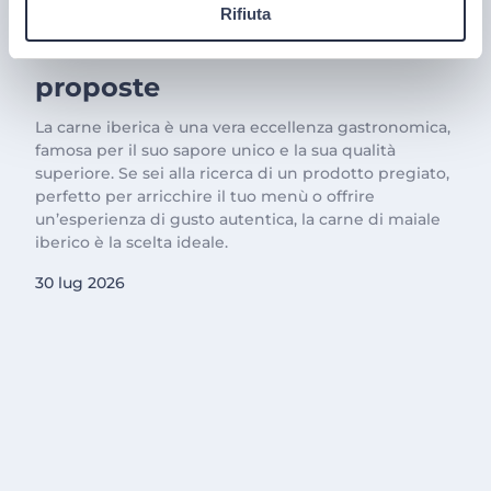
Il trionfo del gusto con la
Rifiuta
Carne Iberica: le nostre
proposte
La carne iberica è una vera eccellenza gastronomica,
famosa per il suo sapore unico e la sua qualità
superiore. Se sei alla ricerca di un prodotto pregiato,
perfetto per arricchire il tuo menù o offrire
un’esperienza di gusto autentica, la carne di maiale
iberico è la scelta ideale.
30 lug 2026