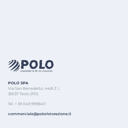
POLO SPA
Via San Benedetto, 44/A Z. I.
35037 Teolo (PD)
Tel. + 39 049 9998411
commerciale@poloristorazione.it