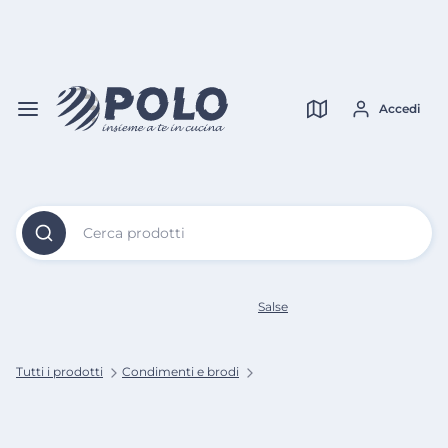
Vai al
Contenuto
Verifica copertura
Principale
Accedi
Cerca prodotti
Salse
Tutti i prodotti
Condimenti e brodi