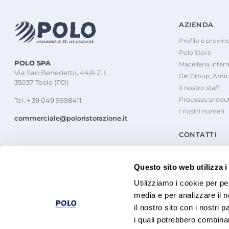
AZIENDA
Profilo e provinc
Polo Store
POLO SPA
Macelleria inter
Via San Benedetto, 44/A Z. I.
Gel Group, Amic
35037 Teolo (PD)
Il nostro staff
Processo produt
Tel. + 39 049 9998411
I nostri numeri
commerciale@poloristorazione.it
CONTATTI
Questo sito web utilizza i
Utilizziamo i cookie per pe
media e per analizzare il n
il nostro sito con i nostri 
i quali potrebbero combinar