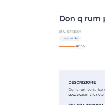
Don q rum p
SKU:
10145004
disponibile
SECCO
DESCRIZIONE
Don q rum portorico r
spezie,caramello,note 