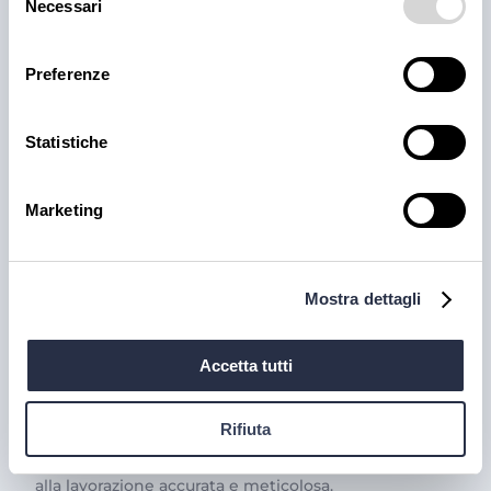
Necessari
del
consenso
Preferenze
Statistiche
Marketing
PRODOTTI
Cantina Valle Isarco:
Mostra dettagli
responsabilità e amore per il
Accetta tutti
territorio
Cantina Valle Isarco è sinonimo di eccellenza: i vini
Rifiuta
bianchi di questa cantina sono tra i più ricercati
dell'Alto Adige grazie all'altissima qualità delle uve e
alla lavorazione accurata e meticolosa.