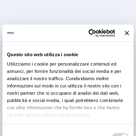
Questo sito web utilizza i cookie
Utilizziamo i cookie per personalizzare contenuti ed
annunci, per fornire funzionalità dei social media e per
RICETTE
analizzare il nostro traffico. Condividiamo inoltre
BBQ Ribs: come preparare e
informazioni sul modo in cui utilizza il nostro sito con i
nostri partner che si occupano di analisi dei dati web,
cuocere le costine di maiale
pubblicità e social media, i quali potrebbero combinarle
con altre informazioni che ha fornito loro o che hanno
Scopri come preparare e cuocere le BBQ ribs per il
tuo locale, dal rub alla cottura e confronta le
raccolto dal suo utilizzo dei loro servizi.
proposte fresche e precotte nel catalogo Polo.
Selezione
3 ago 2026