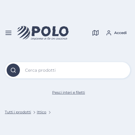
Vai al
Contenuto
Verifica copertura
Principale
Accedi
Cerca prodotti
Pesci interi e filetti
Tutti i prodotti
Ittico