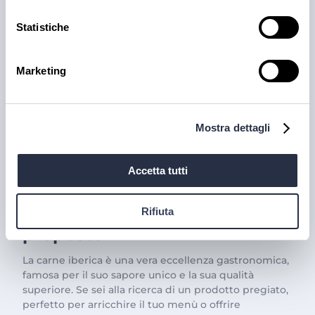
Statistiche
Marketing
Mostra dettagli
PRODOTTI
Accetta tutti
Il trionfo del gusto con la
Carne Iberica: le nostre
Rifiuta
proposte
La carne iberica è una vera eccellenza gastronomica,
famosa per il suo sapore unico e la sua qualità
superiore. Se sei alla ricerca di un prodotto pregiato,
perfetto per arricchire il tuo menù o offrire