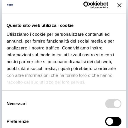
Questo sito web utilizza i cookie
Utilizziamo i cookie per personalizzare contenuti ed
annunci, per fornire funzionalità dei social media e per
analizzare il nostro traffico. Condividiamo inoltre
PRODOTTI
informazioni sul modo in cui utilizza il nostro sito con i
Cantina Valle Isarco:
nostri partner che si occupano di analisi dei dati web,
pubblicità e social media, i quali potrebbero combinarle
responsabilità e amore per il
con altre informazioni che ha fornito loro o che hanno
territorio
raccolto dal suo utilizzo dei loro servizi.
Cantina Valle Isarco è sinonimo di eccellenza: i vini
Selezione
bianchi di questa cantina sono tra i più ricercati
Necessari
dell'Alto Adige grazie all'altissima qualità delle uve e
del
alla lavorazione accurata e meticolosa.
consenso
30 lug 2026
Preferenze