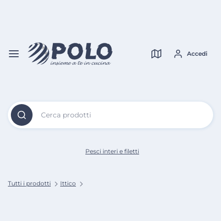
Vai al
Contenuto
Verifica copertura
Principale
Accedi
Cerca prodotti
Pesci interi e filetti
Tutti i prodotti
Ittico