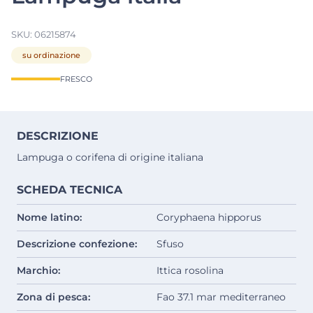
SKU:
06215874
su ordinazione
FRESCO
DESCRIZIONE
Lampuga o corifena di origine italiana
SCHEDA TECNICA
Nome latino:
Coryphaena hipporus
Descrizione confezione:
Sfuso
Marchio:
Ittica rosolina
Zona di pesca:
Fao 37.1 mar mediterraneo