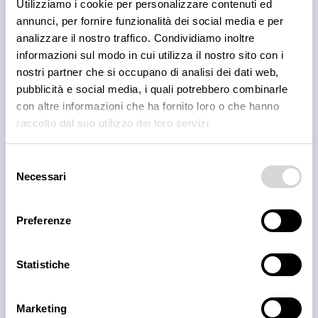
Utilizziamo i cookie per personalizzare contenuti ed
3 ago 2026
annunci, per fornire funzionalità dei social media e per
analizzare il nostro traffico. Condividiamo inoltre
informazioni sul modo in cui utilizza il nostro sito con i
nostri partner che si occupano di analisi dei dati web,
pubblicità e social media, i quali potrebbero combinarle
con altre informazioni che ha fornito loro o che hanno
raccolto dal suo utilizzo dei loro servizi.
Selezione
Necessari
del
consenso
PRODOTTI
Cantina Valle Isarco:
Preferenze
responsabilità e amore per il
Statistiche
territorio
Cantina Valle Isarco è sinonimo di eccellenza: i vini
Marketing
bianchi di questa cantina sono tra i più ricercati