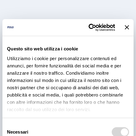
Questo sito web utilizza i cookie
Utilizziamo i cookie per personalizzare contenuti ed
PRODOTTI
annunci, per fornire funzionalità dei social media e per
Cantina Valle Isarco:
analizzare il nostro traffico. Condividiamo inoltre
informazioni sul modo in cui utilizza il nostro sito con i
responsabilità e amore per il
nostri partner che si occupano di analisi dei dati web,
territorio
pubblicità e social media, i quali potrebbero combinarle
con altre informazioni che ha fornito loro o che hanno
Cantina Valle Isarco è sinonimo di eccellenza: i vini
raccolto dal suo utilizzo dei loro servizi.
bianchi di questa cantina sono tra i più ricercati
dell'Alto Adige grazie all'altissima qualità delle uve e
alla lavorazione accurata e meticolosa.
Selezione
Necessari
del
30 lug 2026