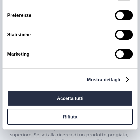
consenso
Preferenze
Statistiche
Marketing
PRODOTTI
Mostra dettagli
Il trionfo del gusto con la
Carne Iberica: le nostre
Accetta tutti
proposte
Rifiuta
La carne iberica è una vera eccellenza gastronomica,
famosa per il suo sapore unico e la sua qualità
superiore. Se sei alla ricerca di un prodotto pregiato,