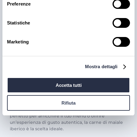
Preferenze
Statistiche
Marketing
PRODOTTI
Il trionfo del gusto con la
Mostra dettagli
Carne Iberica: le nostre
proposte
Accetta tutti
La carne iberica è una vera eccellenza gastronomica,
famosa per il suo sapore unico e la sua qualità
Rifiuta
superiore. Se sei alla ricerca di un prodotto pregiato,
perfetto per arricchire il tuo menù o offrire
un’esperienza di gusto autentica, la carne di maiale
iberico è la scelta ideale.