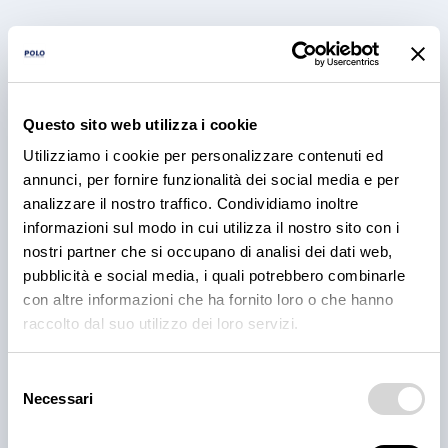
Questo sito web utilizza i cookie
PRODOTTI
Utilizziamo i cookie per personalizzare contenuti ed
Cantina Valle Isarco:
annunci, per fornire funzionalità dei social media e per
responsabilità e amore per il
analizzare il nostro traffico. Condividiamo inoltre
informazioni sul modo in cui utilizza il nostro sito con i
territorio
nostri partner che si occupano di analisi dei dati web,
Cantina Valle Isarco è sinonimo di eccellenza: i vini
pubblicità e social media, i quali potrebbero combinarle
bianchi di questa cantina sono tra i più ricercati
con altre informazioni che ha fornito loro o che hanno
dell'Alto Adige grazie all'altissima qualità delle uve e
raccolto dal suo utilizzo dei loro servizi.
alla lavorazione accurata e meticolosa.
30 lug 2026
Selezione
Necessari
del
consenso