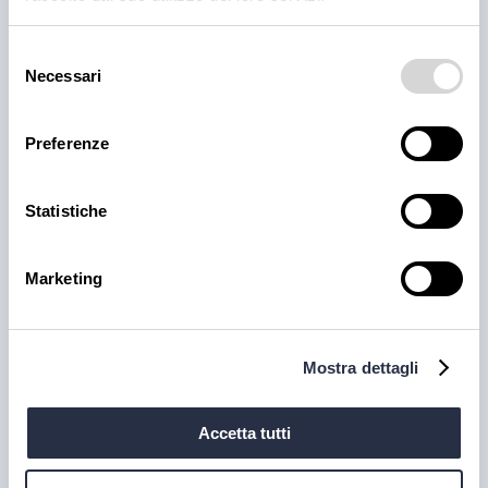
territorio
Selezione
Cantina Valle Isarco è sinonimo di eccellenza: i vini
Necessari
del
bianchi di questa cantina sono tra i più ricercati
consenso
dell'Alto Adige grazie all'altissima qualità delle uve e
alla lavorazione accurata e meticolosa.
Preferenze
30 lug 2026
Statistiche
Marketing
Mostra dettagli
Accetta tutti
PRODOTTI
Il trionfo del gusto con la