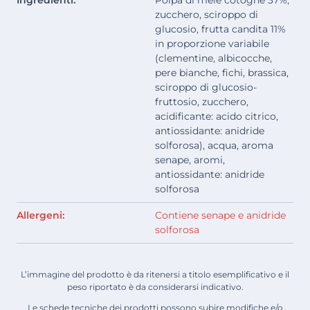
Ingredienti:
Polpa di mele cotogne 37%,
zucchero, sciroppo di
glucosio, frutta candita 11%
in proporzione variabile
(clementine, albicocche,
pere bianche, fichi, brassica,
sciroppo di glucosio-
fruttosio, zucchero,
acidificante: acido citrico,
antiossidante: anidride
solforosa), acqua, aroma
senape, aromi,
antiossidante: anidride
solforosa
Allergeni:
Contiene senape e anidride
solforosa
L’immagine del prodotto è da ritenersi a titolo esemplificativo e il
peso riportato è da considerarsi indicativo.
Le schede tecniche dei prodotti possono subire modifiche e/o